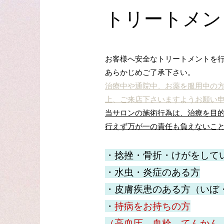
トリートメン
お客様へ安全なトリートメントを
あらかじめご了承下さい。
治療中や通院中、お薬を服用中の
上、ご来店下さいますようお願い
当サロンの施術行為は、治療を目
行えず万が一の責任も負えないこ
・捻挫・骨折・けがをして
・
水虫・炎症のある方
・皮膚疾患のある方（いぼ
・
持病をお持ちの方
（高血圧、血栓、てんかん