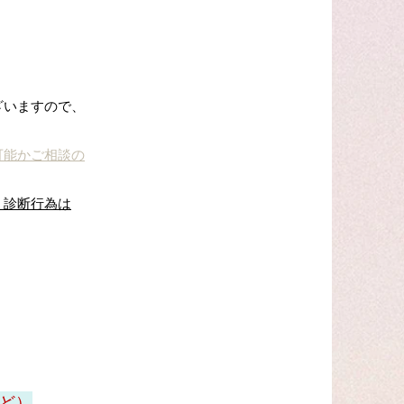
ざいますので、
可能かご相談の
、診断行為は
ど）