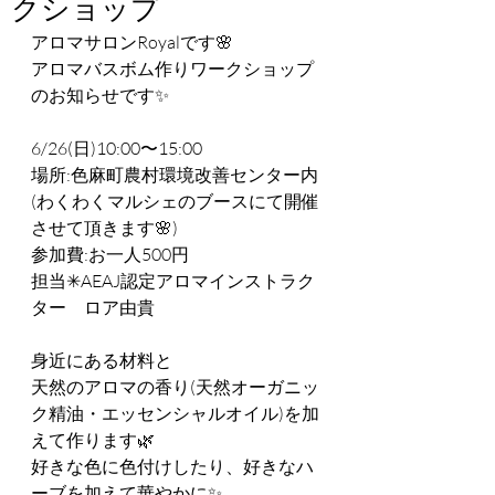
クショップ
アロマサロンRoyalです🌸
アロマバスボム作りワークショップ
のお知らせです✨
6/26(日)10:00〜15:00
場所:色麻町農村環境改善センター内
(わくわくマルシェのブースにて開催
させて頂きます🌸)
参加費:お一人500円
担当✳︎AEAJ認定アロマインストラク
ター　ロア由貴
身近にある材料と
天然のアロマの香り(天然オーガニッ
ク精油・エッセンシャルオイル)を加
えて作ります🌿
好きな色に色付けしたり、好きなハ
ーブを加えて華やかに✨