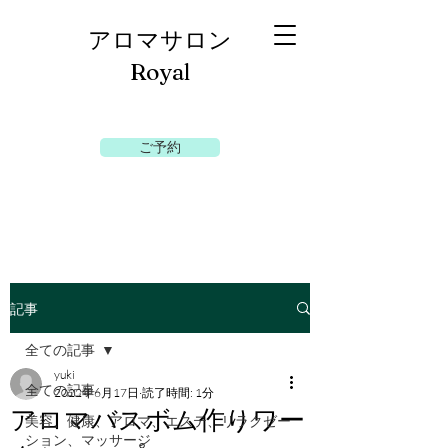
​アロマサロン
Royal
ご予約
記事
全ての記事
yuki
全ての記事
2022年6月17日
読了時間: 1分
アロマバスボム作りワー
美容、健康、アロマ、エステ、リラクゼー
ション、マッサージ