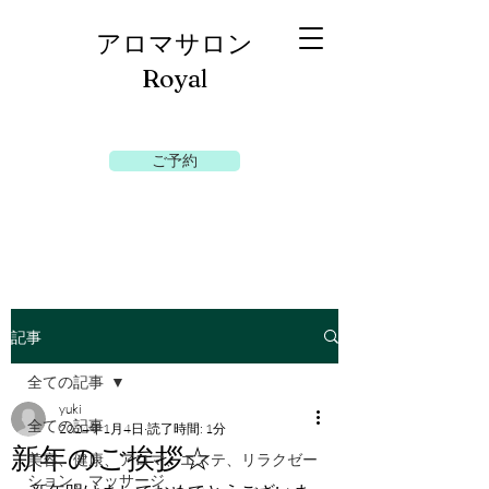
​アロマサロン
Royal
ご予約
記事
全ての記事
yuki
全ての記事
2024年1月4日
読了時間: 1分
新年のご挨拶☆
美容、健康、アロマ、エステ、リラクゼー
ション、マッサージ