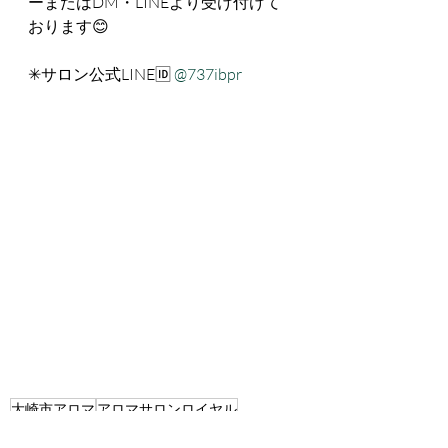
ーまたはDM・LINEより受け付けて
おります😊
✳︎サロン公式LINE🆔 
@737ibpr
大崎市アロマ
アロマサロンロイヤル
色麻 アロマ
アロマサロンRoyal